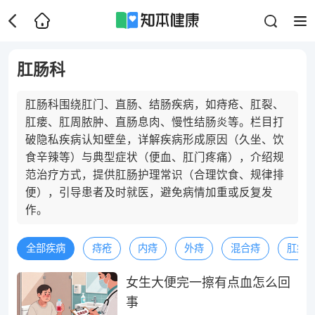
肛肠科
肛肠科围绕肛门、直肠、结肠疾病，如痔疮、肛裂、
肛瘘、肛周脓肿、直肠息肉、慢性结肠炎等。栏目打
破隐私疾病认知壁垒，详解疾病形成原因（久坐、饮
食辛辣等）与典型症状（便血、肛门疼痛），介绍规
范治疗方式，提供肛肠护理常识（合理饮食、规律排
便），引导患者及时就医，避免病情加重或反复发
作。
全部疾病
痔疮
内痔
外痔
混合痔
肛瘘
女生大便完一擦有点血怎么回
事