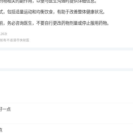
能与药物相关的副作用，以便与医生沟通时提供详细信息。
活方式，包括适量运动和均衡饮食，有助于改善整体健康状况。
物之前，务必咨询医生，不要自行更改药物剂量或停止服用药物。
126
次
，如有不适请尽快就医
好一点
点