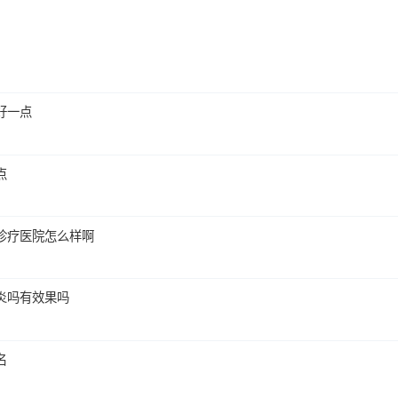
好一点
点
诊疗医院怎么样啊
炎吗有效果吗
名