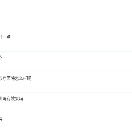
好一点
点
诊疗医院怎么样啊
炎吗有效果吗
名