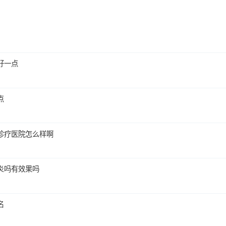
好一点
点
诊疗医院怎么样啊
炎吗有效果吗
名