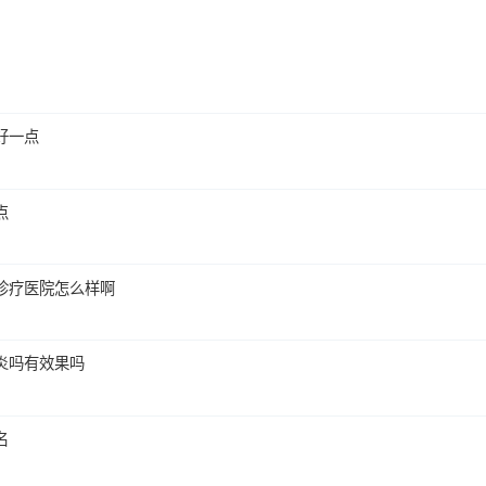
好一点
点
诊疗医院怎么样啊
炎吗有效果吗
名