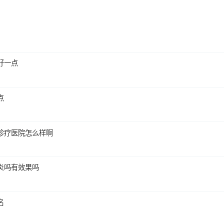
好一点
点
诊疗医院怎么样啊
炎吗有效果吗
名