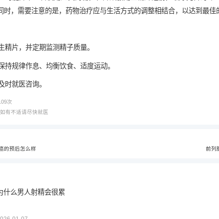
同时，需要注意的是，药物治疗应与生活方式的调整相结合，以达到最佳
用生精片，并定期监测精子质量。
如保持规律作息、均衡饮食、适度运动。
应及时就医咨询。
109
次
，如有不适请尽快就医
癌的预后怎么样
前列腺
为什么男人射精会很累