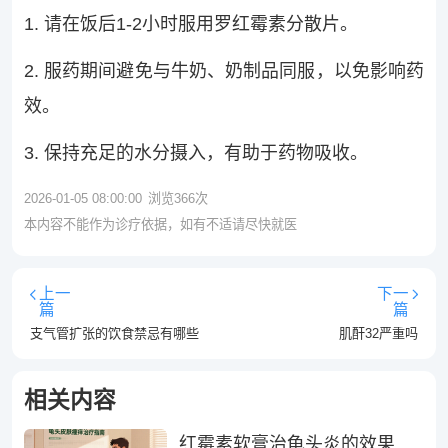
1. 请在饭后1-2小时服用罗红霉素分散片。
2. 服药期间避免与牛奶、奶制品同服，以免影响药
效。
3. 保持充足的水分摄入，有助于药物吸收。
2026-01-05 08:00:00
浏览
366
次
本内容不能作为诊疗依据，如有不适请尽快就医
上一
下一
篇
篇
支气管扩张的饮食禁忌有哪些
肌酐32严重吗
相关内容
红霉素软膏治龟头炎的效果