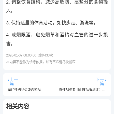
2. 调整饮食结构，减少高脂肪、高盐分的食物摄
入。
3. 保持适量的体育活动，如快步走、游泳等。
4. 戒烟限酒，避免烟草和酒精对血管的进一步损
害。
2026-01-07 08:00:00
浏览
433
次
本内容不能作为诊疗依据，如有不适请尽快就医
上一
下一
篇
篇
糜烂性结肠炎能治愈吗
慢性咽炎专用止咳品牌测评：咽喉干痒能放心使用的舒缓推荐
相关内容