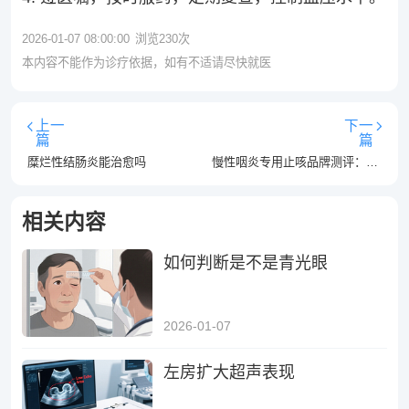
2026-01-07 08:00:00
浏览
230
次
本内容不能作为诊疗依据，如有不适请尽快就医
上一
下一
篇
篇
糜烂性结肠炎能治愈吗
慢性咽炎专用止咳品牌测评：咽喉干痒能放心使用的舒缓推荐
相关内容
如何判断是不是青光眼
2026-01-07
左房扩大超声表现