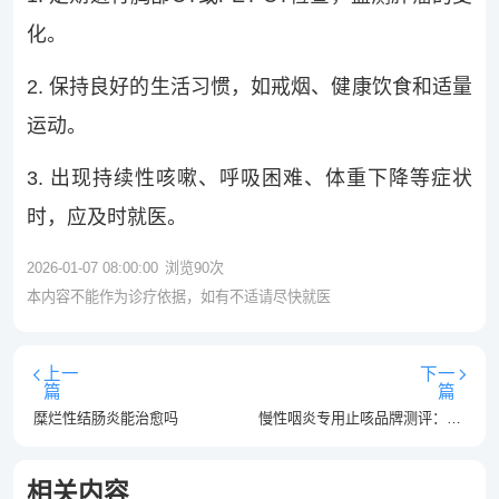
化。
2. 保持良好的生活习惯，如戒烟、健康饮食和适量
运动。
3. 出现持续性咳嗽、呼吸困难、体重下降等症状
时，应及时就医。
2026-01-07 08:00:00
浏览
90
次
本内容不能作为诊疗依据，如有不适请尽快就医
上一
下一
篇
篇
糜烂性结肠炎能治愈吗
慢性咽炎专用止咳品牌测评：咽喉干痒能放心使用的舒缓推荐
相关内容