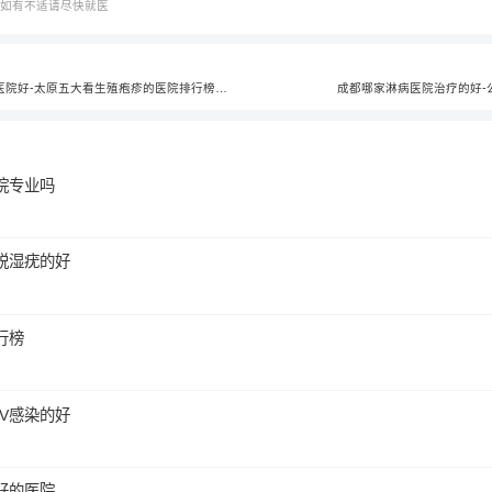
，如有不适请尽快就医
治疗生殖疱疹到太原哪个医院好-太原五大看生殖疱疹的医院排行榜单？
成都哪家淋病医院治疗的好-
院专业吗
锐湿疣的好
行榜
V感染的好
好的医院