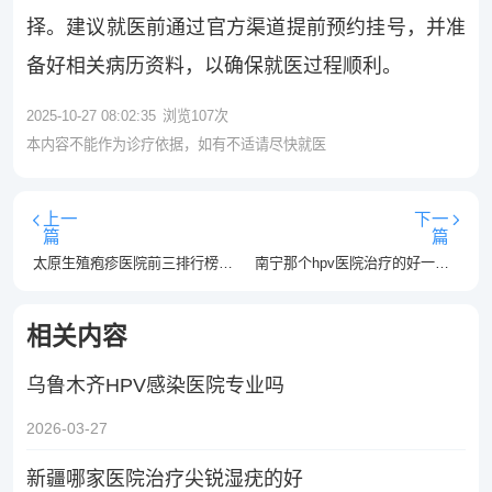
择。建议就医前通过官方渠道提前预约挂号，并准
备好相关病历资料，以确保就医过程顺利。
2025-10-27 08:02:35
浏览
107
次
本内容不能作为诊疗依据，如有不适请尽快就医
上一
下一
篇
篇
太原生殖疱疹医院前三排行榜单-太原哪些医院看生殖疱疹比较好
南宁那个hpv医院治疗的好一些-南宁排名前五的hpv医院？
相关内容
乌鲁木齐HPV感染医院专业吗
2026-03-27
新疆哪家医院治疗尖锐湿疣的好