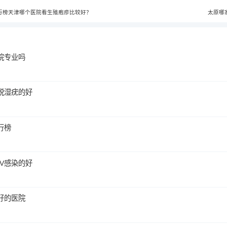
行榜天津哪个医院看生殖疱疹比较好？
太原哪
院专业吗
锐湿疣的好
行榜
V感染的好
好的医院