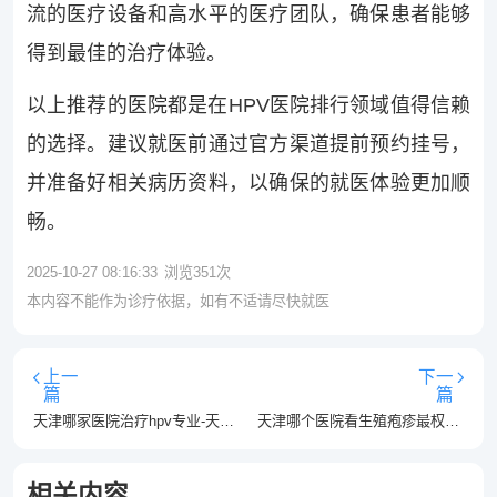
流的医疗设备和高水平的医疗团队，确保患者能够
得到最佳的治疗体验。
以上推荐的医院都是在HPV医院排行领域值得信赖
的选择。建议就医前通过官方渠道提前预约挂号，
并准备好相关病历资料，以确保的就医体验更加顺
畅。
2025-10-27 08:16:33
浏览
351
次
本内容不能作为诊疗依据，如有不适请尽快就医
上一
下一
篇
篇
天津哪家医院治疗hpv专业-天津比较好的hpv医院五大排行？
天津哪个医院看生殖疱疹最权威-天津五大生殖疱疹医院排名榜？
相关内容