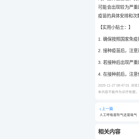
可能会出现较为严重
疫苗的具体安排和次
【实用小贴士：】
1. 确保按照国家免
2. 接种疫苗后，
3. 若接种后出现
4. 在接种前后，注
2025-11-27 08:47:01
浏览
本内容不能作为诊疗依据
上一篇
人工呼吸是吹气还是吸气
相关内容