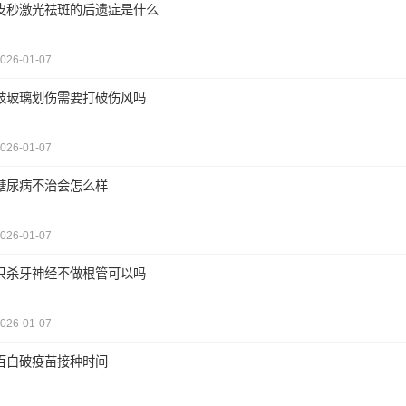
皮秒激光祛斑的后遗症是什么
026-01-07
被玻璃划伤需要打破伤风吗
026-01-07
糖尿病不治会怎么样
026-01-07
只杀牙神经不做根管可以吗
026-01-07
百白破疫苗接种时间