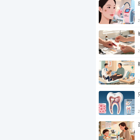
2
2
2
2