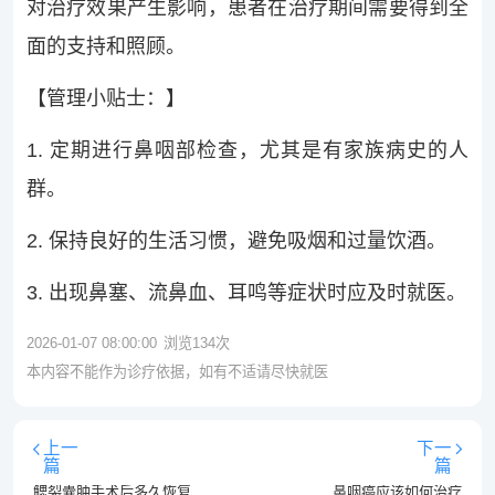
对治疗效果产生影响，患者在治疗期间需要得到全
面的支持和照顾。
【管理小贴士：】
1. 定期进行鼻咽部检查，尤其是有家族病史的人
群。
2. 保持良好的生活习惯，避免吸烟和过量饮酒。
3. 出现鼻塞、流鼻血、耳鸣等症状时应及时就医。
2026-01-07 08:00:00
浏览
134
次
本内容不能作为诊疗依据，如有不适请尽快就医
上一
下一
篇
篇
鳃裂囊肿手术后多久恢复
鼻咽癌应该如何治疗