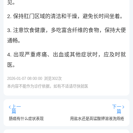
见。
2. 保持肛门区域的清洁和干燥，避免长时间坐着。
3. 注意饮食健康，多吃富含纤维的食物，保持大便
通畅。
4. 出现严重疼痛、出血或其他症状时，应及时就
医。
2026-01-07 08:00:00
浏览
302
次
本内容不能作为诊疗依据，如有不适请尽快就医
上一
下一
篇
篇
肠癌有什么症状表现
用盐水还是高锰酸钾溶液洗痔疮